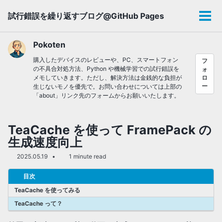
Skip
Skip
Skip
試行錯誤を繰り返すブログ@GitHub Pages
to
to
to
メ
primary
content
footer
ニ
navigation
ュ
Pokoten
ー
購入したデバイスのレビューや、PC、スマートフォン
フ
の不具合対処方法、Python や機械学習での試行錯誤を
ォ
メモしていきます。ただし、解決方法は金銭的な負担が
ロ
ー
生じないモノを優先で。お問い合わせについては上部の
「about」リンク先のフォームからお願いいたします。
TeaCache を使って FramePack の
生成速度向上
2025.05.19
1 minute read
目次
TeaCache を使ってみる
TeaCache って？