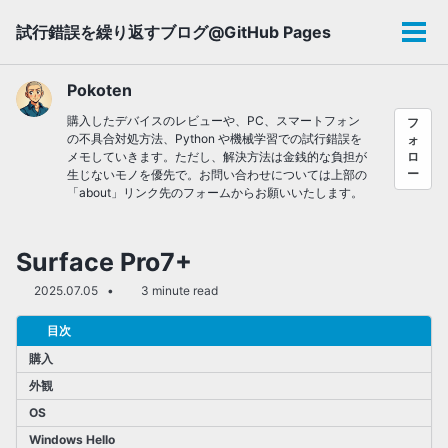
Skip
Skip
Skip
試行錯誤を繰り返すブログ@GitHub Pages
to
to
to
メ
primary
content
footer
ニ
navigation
ュ
Pokoten
ー
購入したデバイスのレビューや、PC、スマートフォン
フ
の不具合対処方法、Python や機械学習での試行錯誤を
ォ
メモしていきます。ただし、解決方法は金銭的な負担が
ロ
ー
生じないモノを優先で。お問い合わせについては上部の
「about」リンク先のフォームからお願いいたします。
Surface Pro7+
2025.07.05
3 minute read
目次
購入
外観
OS
Windows Hello