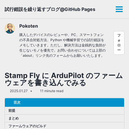
Skip
Skip
Skip
試行錯誤を繰り返すブログ@GitHub Pages
to
to
to
メ
primary
content
footer
ニ
navigation
ュ
Pokoten
ー
購入したデバイスのレビューや、PC、スマートフォン
フ
の不具合対処方法、Python や機械学習での試行錯誤を
ォ
メモしていきます。ただし、解決方法は金銭的な負担が
ロ
ー
生じないモノを優先で。お問い合わせについては上部の
「about」リンク先のフォームからお願いいたします。
Stamp Fly に ArduPilot のファーム
ウェアを書き込んでみる
2025.01.27
11 minute read
目次
前提
まとめ
ファームウェアのビルド