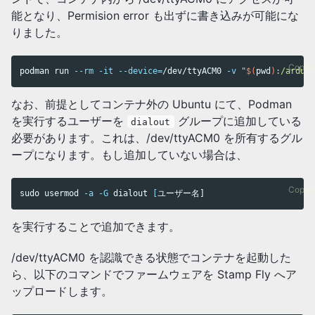
能となり、Permision error も出ずに書き込みが可能にな
りました。
Copy 
podman run 
--rm
-it
--device
=
/dev/ttyACM0 
-v
"
$(
pwd
)
:/ardupi
なお、前提としてコンテナ外の Ubuntu にて、Podman
を実行するユーザーを
グループに追加している
dialout
必要があります。これは、/dev/ttyACM0 を所有するグル
ープになります。もし追加していない場合は、
Copy 
sudo 
usermod 
-a
-G
 dialout 
[
を実行することで追加できます。
/dev/ttyACM0 を認識できる状態でコンテナを起動した
ら、以下のコマンドでファームウェアを Stamp Fly へア
ップロードします。