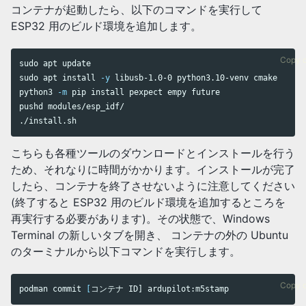
コンテナが起動したら、以下のコマンドを実行して
ESP32 用のビルド環境を追加します。
Copy 
sudo 
sudo 
apt 
install
-y
 libusb-1.0-0 python3.10-venv cmake

python3 
-m
 pip 
install 
pushd 
modules/esp_idf/

こちらも各種ツールのダウンロードとインストールを行う
ため、それなりに時間がかかります。インストールが完了
したら、コンテナを終了させないように注意してください
(終了すると ESP32 用のビルド環境を追加するところを
再実行する必要があります)。その状態で、Windows
Terminal の新しいタブを開き、 コンテナの外の Ubuntu
のターミナルから以下コマンドを実行します。
Copy 
podman commit 
[