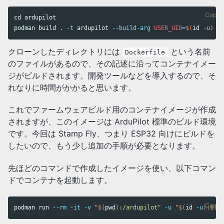
Copy 
cd 
ardupilot

podman build 
.
-t
 ardupilot 
--build-arg
USER_UID
=
$(
id
-u
)
--
クローンしたディレクトリには
という名前
Dockerfile
のファイルがあるので、その記述に沿ってコンテナイメー
ジがビルドされます。開発ツールなどを導入するので、そ
れなりに時間がかかると思います。
これでファームウェアビルド用のコンテナイメージが作成
されますが、このイメージは ArduPilot 標準のビルド環境
です。今回は Stamp Fly、つまり ESP32 向けにビルドを
したいので、もう少し追加の手順が必要となります。
先ほどのコマンドで作成したイメージを使い、以下コマン
ドでコンテナを起動します。
Copy 
podman run 
--rm
-it
-v
"
$(
pwd
)
:/ardupilot"
-u
"
$(
id
-u
)
:
$(
id