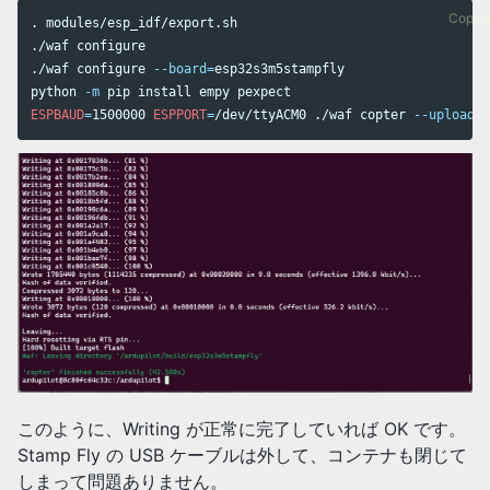
Copy 
.
 modules/esp_idf/export.sh

./waf configure

./waf configure 
--board
=
esp32s3m5stampfly

python 
-m
 pip 
install 
ESPBAUD
=
1500000 
ESPPORT
=
/dev/ttyACM0 ./waf copter 
--upload
このように、Writing が正常に完了していれば OK です。
Stamp Fly の USB ケーブルは外して、コンテナも閉じて
しまって問題ありません。