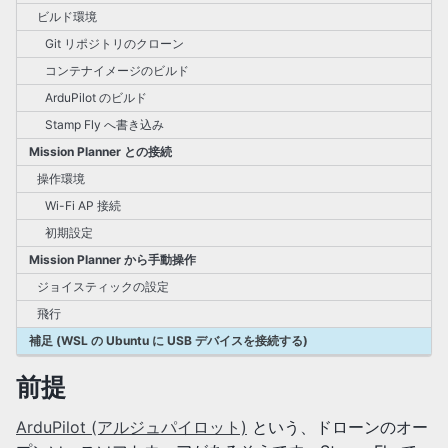
ビルド環境
Git リポジトリのクローン
コンテナイメージのビルド
ArduPilot のビルド
Stamp Fly へ書き込み
Mission Planner との接続
操作環境
Wi-Fi AP 接続
初期設定
Mission Planner から手動操作
ジョイスティックの設定
飛行
補足 (WSL の Ubuntu に USB デバイスを接続する)
前提
ArduPilot (アルジュパイロット)
という、ドローンのオー