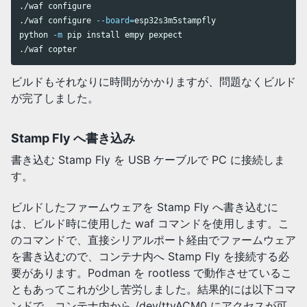
./waf configure

./waf configure 
--board
=
esp32s3m5stampfly

python 
-m
 pip 
install 
empy pexpect

ビルドもそれなりに時間がかかりますが、問題なくビルド
が完了しました。
Stamp Fly へ書き込み
書き込む Stamp Fly を USB ケーブルで PC に接続しま
す。
ビルドしたファームウェアを Stamp Fly へ書き込むに
は、ビルド時に使用した waf コマンドを使用します。こ
のコマンドで、直接シリアルポート経由でファームウェア
を書き込むので、コンテナ内へ Stamp Fly を接続する必
要があります。Podman を rootless で動作させているこ
ともあってこれが少し苦労しました。結果的には以下コマ
ンドで、コンテナ内から /dev/ttyACM0 にアクセスが可