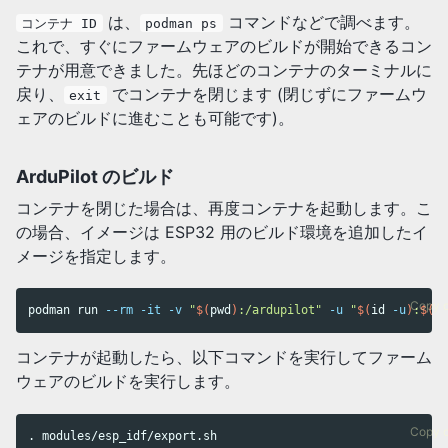
は、
コマンドなどで調べます。
コンテナ ID
podman ps
これで、すぐにファームウェアのビルドが開始できるコン
テナが用意できました。先ほどのコンテナのターミナルに
戻り、
でコンテナを閉じます (閉じずにファームウ
exit
ェアのビルドに進むことも可能です)。
ArduPilot のビルド
コンテナを閉じた場合は、再度コンテナを起動します。こ
の場合、イメージは ESP32 用のビルド環境を追加したイ
メージを指定します。
Copy 
podman run 
--rm
-it
-v
"
$(
pwd
)
:/ardupilot"
-u
"
$(
id
-u
)
:
$(
id
コンテナが起動したら、以下コマンドを実行してファーム
ウェアのビルドを実行します。
Copy 
.
 modules/esp_idf/export.sh
