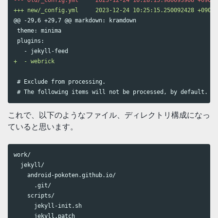
@@ -29,6 +29,7 @@
 markdown: kramdown

 theme: minima

 plugins:

 # Exclude from processing.

 # The following items will not be processed, by default. Cr
これで、以下のようなファイル、ディレクトリ構成になっ
ていると思います。
work/

  jekyll/

    android-pokoten.github.io/

      .git/

    scripts/

      jekyll-init.sh

      jekyll.patch
