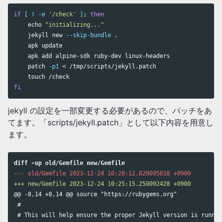
if
[
!
-e
'/check'
]
;
then

echo
"initializing..."
    jekyll new 
--skip-bundle
.
    apk update

    apk add alpine-sdk ruby-dev linux-headers

    patch 
-p1
 < /tmp/scripts/jekyll.patch 

touch
fi
jekyll の設定を一部変更する必要があるので、パッチをあ
てます。「scripts/jekyll.patch」として以下内容を用意し
ます。
@@ -8,14 +8,14 @@
 source "https://rubygems.org"

 #

 # This will help ensure the proper Jekyll version is runnin