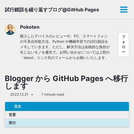
Skip
Skip
Skip
試行錯誤を繰り返すブログ@GitHub Pages
to
to
to
メ
primary
content
footer
ニ
navigation
ュ
Pokoten
ー
購入したデバイスのレビューや、PC、スマートフォン
フ
の不具合対処方法、Python や機械学習での試行錯誤を
ォ
メモしていきます。ただし、解決方法は金銭的な負担が
ロ
ー
生じないモノを優先で。お問い合わせについては上部の
「about」リンク先のフォームからお願いいたします。
Blogger から GitHub Pages へ移行
します
2023.12.21
7 minute read
目次
背景
実行