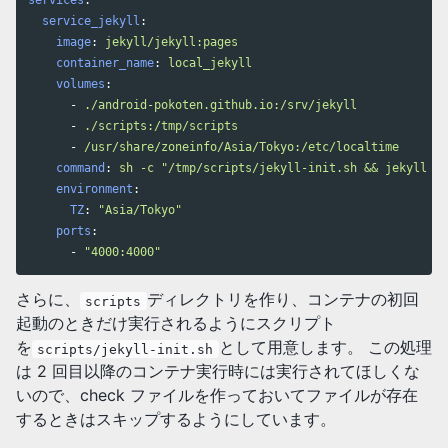
services
:
service_jekyll
:
image
:
jekyll/jekyll:pages
container_name
:
local_jekyll
volumes
:
-
./android-pokoten.github.io:/srv/jekyll
-
./scripts:/tmp/scripts
-
/usr/share/zoneinfo/Asia/Tokyo:/etc/localtime
command
:
sh -c "/tmp/scripts/jekyll-init.sh && jekyll se
environment
:
TZ
:
"
Asia/Tokyo"
ports
:
-
"
4000:4000"
さらに、
ディレクトリを作り、コンテナの初回
scripts
起動のときだけ実行されるようにスクリプト
を
として用意します。 この処理
scripts/jekyll-init.sh
は 2 回目以降のコンテナ実行時には実行されてほしくな
いので、check ファイルを作っておいてファイルが存在
するときはスキップするようにしています。