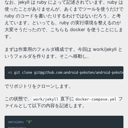
なお、jekyll は ruby によって記述されています。ruby は
使ったことがありませんが、あくまでツールを使うだけで
ruby のコードを書いたりするわけではないだろう、と考
えています。といっても、ruby の実行環境を整えるのが
大変そうだったので、こちらも docker を使うことにしま
す。
まずは作業用のフォルダ構成です。今回は work/jekyll と
いうフォルダを作ります。そこへ移動し、
>
$ 
git clone git@github.com:android-pokoten/android-pokoten.
でリポジトリをクローンします。
この状態で、
直下に
フ
work/jekyll
docker-compose.yml
ァイルとして以下の内容を記述します。
version
:
"
3"