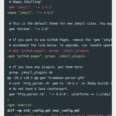
 # This is the default theme for new Jekyll sites. You may c
 gem "minima", "~> 2.0"

 # If you want to use GitHub Pages, remove the "gem "jekyll"
 # If you have any plugins, put them here!

@@ -39,3 +39,5 @@
 gem "kramdown-parser-gfm"

 # Lock `http_parser.rb` gem to `v0.6.x` on JRuby builds sin
 # do not have a Java counterpart.

+
