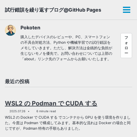
Skip
Skip
Skip
試行錯誤を繰り返すブログ@GitHub Pages
to
to
to
メ
primary
content
footer
ニ
navigation
ュ
Pokoten
ー
購入したデバイスのレビューや、PC、スマートフォン
フ
の不具合対処方法、Python や機械学習での試行錯誤を
ォ
メモしていきます。ただし、解決方法は金銭的な負担が
ロ
ー
生じないモノを優先で。お問い合わせについては上部の
「about」リンク先のフォームからお願いいたします。
最近の投稿
WSL2 の Podman で CUDA する
2025.07.26
6 minute read
WSL2 の Docker で CUDA する でコンテナから GPU を使う環境を作りまし
た。今度は Podman で構成してみます。基本的な流れは Docker の場合と同
じですが、Podman 特有の手順もありました。