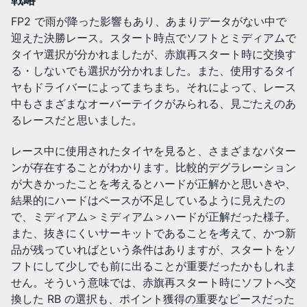
FP2 で雨が降った影響もあり、あまりデータがない中で
迎えた決勝レース。スタート時点でソフトとミディアムで
タイヤ選択が分かれましたが、赤旗再スタート時に交換す
る・しないでも選択が分かれました。また、使用するタイ
ヤもドライバーによってまちまち。それによって、レース
中もさまざまなオーバーテイクがみられる、見ごたえのあ
るレースだと思いました。
レース中に使用されたタイヤを見ると、さまざまなパター
ンが存在することがわかります。比較的デグラレーション
が大きかったことを考えるとハードが正解かと思いきや、
結果的にハードはペースが不足しているように見えたの
で、ミディアム＞ミディアム＞ハードが正解だった様子。
また、抜きにくいサーキットであることを考えて、かつ新
品が残っていればという条件はありますが、スタートをソ
フトにして少しでも前に出ることが重要だったかもしれま
せん。そういう意味では、赤旗再スタート時にソフトへ交
換した RB の選択も、ポイント獲得の重要なピースだった