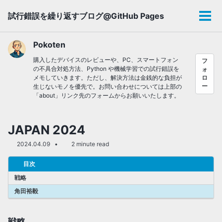
Skip
Skip
Skip
試行錯誤を繰り返すブログ@GitHub Pages
to
to
to
メ
primary
content
footer
ニ
navigation
ュ
Pokoten
ー
購入したデバイスのレビューや、PC、スマートフォン
フ
の不具合対処方法、Python や機械学習での試行錯誤を
ォ
メモしていきます。ただし、解決方法は金銭的な負担が
ロ
ー
生じないモノを優先で。お問い合わせについては上部の
「about」リンク先のフォームからお願いいたします。
JAPAN 2024
2024.04.09
2 minute read
目次
戦略
角田裕毅
戦略