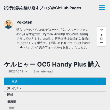
Skip
Skip
Skip
試行錯誤を繰り返すブログ@GitHub Pages
to
to
to
メ
primary
content
footer
ニ
navigation
ュ
Pokoten
ー
購入したデバイスのレビューや、PC、スマートフォン
フ
の不具合対処方法、Python や機械学習での試行錯誤を
ォ
メモしていきます。ただし、解決方法は金銭的な負担が
ロ
ー
生じないモノを優先で。お問い合わせについては上部の
「about」リンク先のフォームからお願いいたします。
ケルヒャー OC5 Handy Plus 購入
2025.10.12
3 minute read
目次
買ったモノ
開封
使用感
水圧