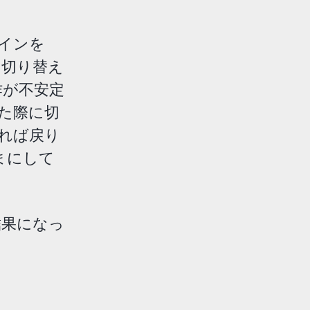
メインを
5G に切り替え
動作が不安定
た際に切
れば戻り
ままにして
結果になっ