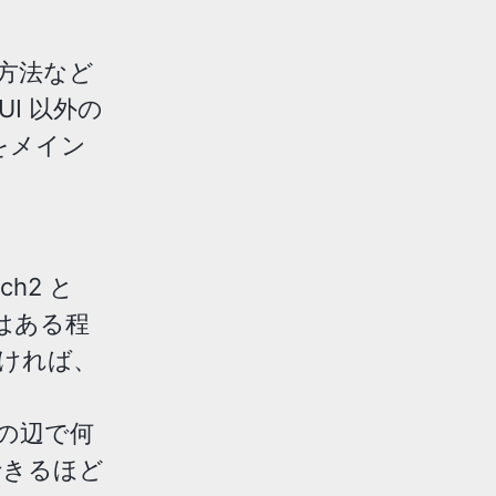
方法など
I 以外の
 をメイン
h2 と
リはある程
ければ、
その辺で何
できるほど