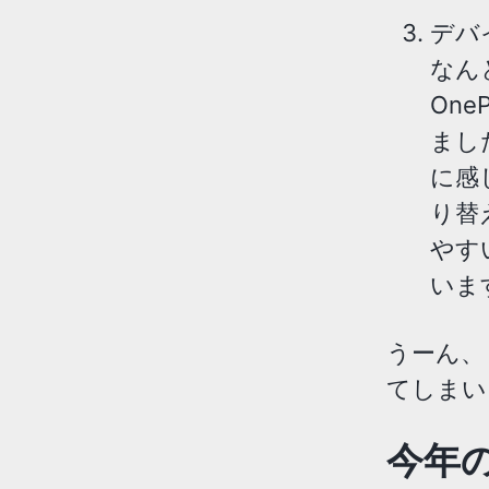
デバ
なん
OneP
まし
に感
り替
やす
いま
うーん、
てしまい
今年