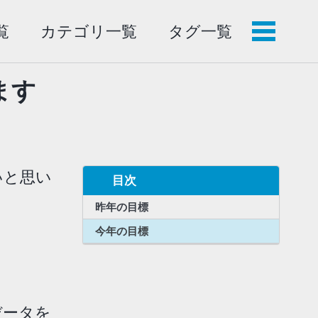
覧
カテゴリ一覧
タグ一覧
メ
ニ
ュ
ます
ー
いと思い
目次
昨年の目標
今年の目標
データを