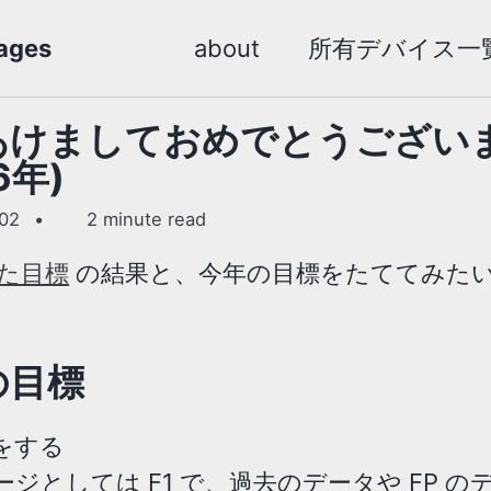
ges
about
所有デバイス一
あけましておめでとうござい
6年)
.02
2 minute read
た目標
の結果と、今年の目標をたててみた
の目標
をする
ージとしては F1 で、過去のデータや FP の