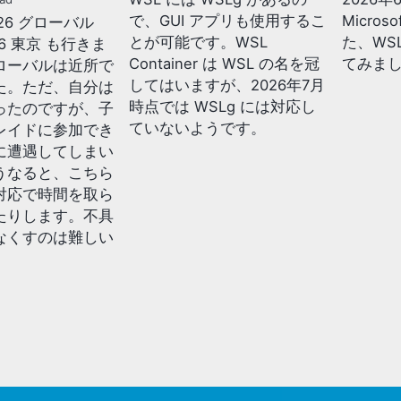
で、GUI アプリも使用するこ
Micros
2026 グローバル
とが可能です。WSL
た、WSL 
026 東京 も行きま
Container は WSL の名を冠
てみま
ローバルは近所で
してはいますが、2026年7月
た。ただ、自分は
時点では WSLg には対応し
ったのですが、子
ていないようです。
レイドに参加でき
に遭遇してしまい
うなると、こちら
対応で時間を取ら
たりします。不具
なくすのは難しい