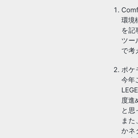
Com
環境
を記
ツー
で考
ポケ
今年
LE
度進
と思
また
かネ