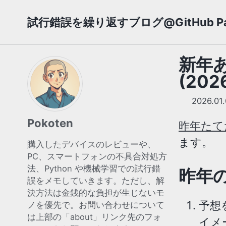
Skip
Skip
Skip
試行錯誤を繰り返すブログ@GitHub Pa
to
to
to
primary
content
footer
navigation
新年
(202
2026.01
Pokoten
昨年たて
ます。
購入したデバイスのレビューや、
PC、スマートフォンの不具合対処方
法、Python や機械学習での試行錯
昨年
誤をメモしていきます。ただし、解
決方法は金銭的な負担が生じないモ
予想
ノを優先で。お問い合わせについて
は上部の「about」リンク先のフォ
イメ