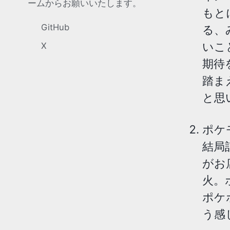
ームからお願いいたします。
もと
GitHub
る、
いこ
X
期待
踏ま
と思
ポケ
結局
がお
火。
ポケ
う感