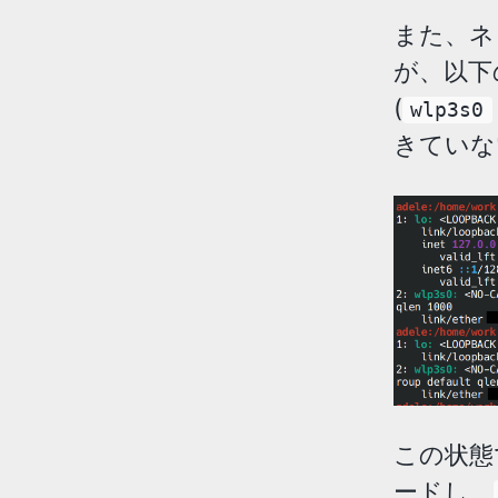
また、ネ
が、以下
(
wlp3s0
きていな
この状態
ードし、