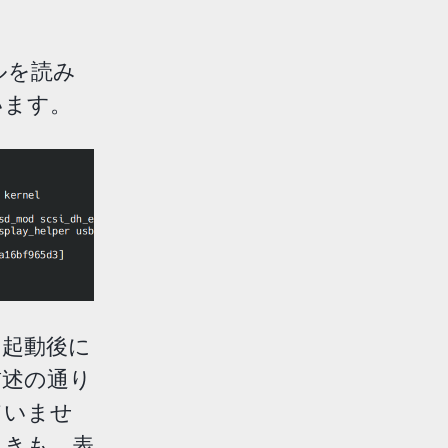
ルを読み
います。
、起動後に
前述の通り
ていませ
ときも、表