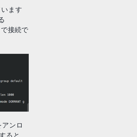
ています
る
で接続で
をアンロ
ドすると、