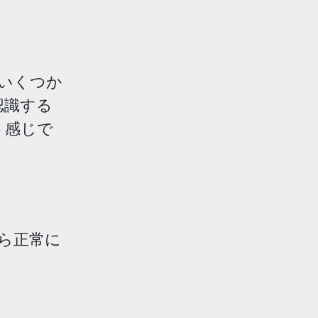
いくつか
認識する
う感じで
ら正常に