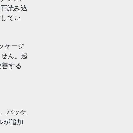
の再読み込
作してい
パッケージ
ません。起
改善する
。
パッケ
ルが追加