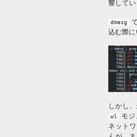
響してい
で
dmesg
込む際に
しかし、
モジ
wl
ネットワ
んが、ネ