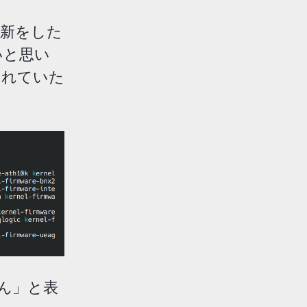
新をした
いと思い
されていた
せん」と表