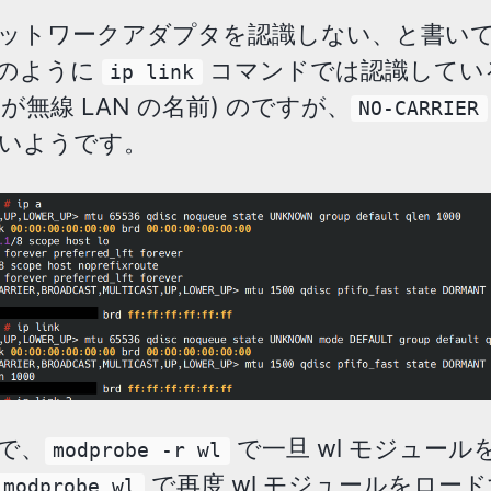
ットワークアダプタを認識しない、と書い
のように
コマンドでは認識してい
ip link
が無線 LAN の名前) のですが、
NO-CARRIER
いようです。
で、
で一旦 wl モジュール
modprobe -r wl
で再度 wl モジュールをロー
modprobe wl