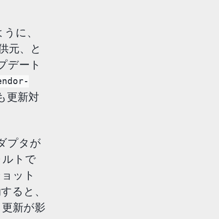
ように、
供元、と
プデート
endor-
も更新対
アダプタが
フォルトで
ショット
動すると、
、更新が影