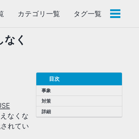
覧
カテゴリ一覧
タグ一覧
メ
ニ
ュ
識しなく
ー
目次
事象
対策
USE
詳細
使えなくな
識されてい