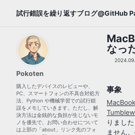
Skip
Skip
Skip
試行錯誤を繰り返すブログ@GitHub Pa
to
to
to
primary
content
footer
navigation
Mac
なった 
2024.09
Pokoten
購入したデバイスのレビューや、
事象
PC、スマートフォンの不具合対処方
法、Python や機械学習での試行錯
MacBook 
誤をメモしていきます。ただし、解
Tumbl
決方法は金銭的な負担が生じないモ
りました
ノを優先で。お問い合わせについて
は上部の「about」リンク先のフォ
ません。や