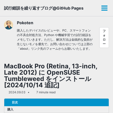
Skip
Skip
Skip
試行錯誤を繰り返すブログ@GitHub Pages
to
to
to
メ
primary
content
footer
ニ
navigation
ュ
Pokoten
ー
購入したデバイスのレビューや、PC、スマートフォン
フ
の不具合対処方法、Python や機械学習での試行錯誤を
ォ
メモしていきます。ただし、解決方法は金銭的な負担が
ロ
ー
生じないモノを優先で。お問い合わせについては上部の
「about」リンク先のフォームからお願いいたします。
MacBook Pro (Retina, 13-inch,
Late 2012) に OpenSUSE
Tumbleweed をインストール
[2024/10/14 追記]
2024.09.03
7 minute read
目次
購入