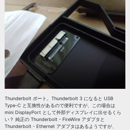
Thunderbolt ポート。Thunderbolt 3 になると USB
Type-C と互換性があるので便利ですが、この場合は
mini DisplayPort として外部ディスプレイに出せるくら
い？ 純正の Thunderbolt - FireWire アダプタと
Thunderbolt - Ethernet アダプタはあるようですが、