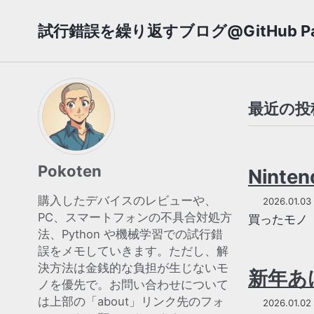
Skip
Skip
Skip
試行錯誤を繰り返すブログ@GitHub Pa
to
to
to
primary
content
footer
navigation
最近の投
Pokoten
Ninte
購入したデバイスのレビューや、
2026.01.03
PC、スマートフォンの不具合対処方
買ったモノ
法、Python や機械学習での試行錯
誤をメモしていきます。ただし、解
決方法は金銭的な負担が生じないモ
新年あ
ノを優先で。お問い合わせについて
は上部の「about」リンク先のフォ
2026.01.02