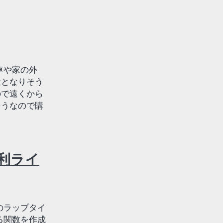
車や家の外
途となりそう
ので遠くから
そうなので購
便利ライ
のラップタイ
る関数を作成