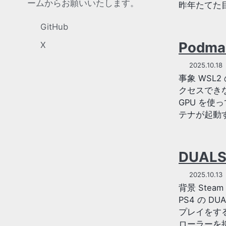
ームからお願いいたします。
昨年たてた
GitHub
Podm
X
2025.10.18
事象 WSL2
クセスできな
GPU を使
テナが起動す
DUAL
2025.10.13
背景 Ste
PS4 の D
プレイをする
ローラーを接