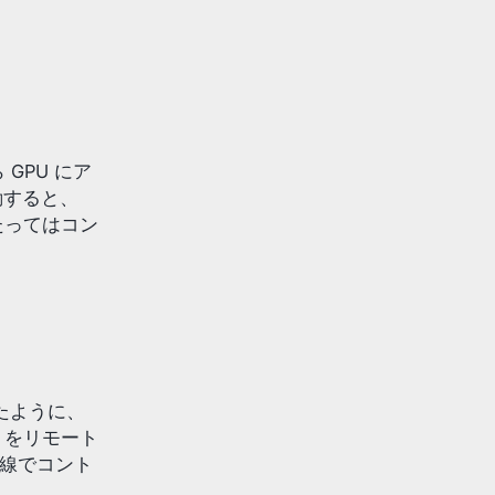
 GPU にア
動すると、
いたってはコン
いたように、
4 をリモート
有線でコント