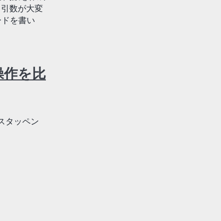
と引数が大変
ードを書い
操作を比
ルスタッペン