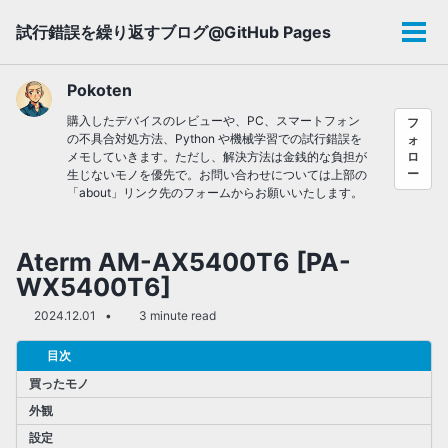
Skip
Skip
Skip
試行錯誤を繰り返すブログ@GitHub Pages
to
to
to
メ
primary
content
footer
ニ
navigation
ュ
Pokoten
ー
購入したデバイスのレビューや、PC、スマートフォン
フ
の不具合対処方法、Python や機械学習での試行錯誤を
ォ
メモしていきます。ただし、解決方法は金銭的な負担が
ロ
ー
生じないモノを優先で。お問い合わせについては上部の
「about」リンク先のフォームからお願いいたします。
Aterm AM-AX5400T6 [PA-
WX5400T6]
2024.12.01
3 minute read
目次
買ったモノ
外観
設定