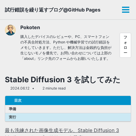
Skip
Skip
Skip
試行錯誤を繰り返すブログ@GitHub Pages
to
to
to
メ
primary
content
footer
ニ
navigation
ュ
Pokoten
ー
購入したデバイスのレビューや、PC、スマートフォン
フ
の不具合対処方法、Python や機械学習での試行錯誤を
ォ
メモしていきます。ただし、解決方法は金銭的な負担が
ロ
ー
生じないモノを優先で。お問い合わせについては上部の
「about」リンク先のフォームからお願いいたします。
Stable Diffusion 3 を試してみた
2024.06.12
2 minute read
目次
準備
実行
最も洗練された画像生成モデル、Stable Diffusion 3