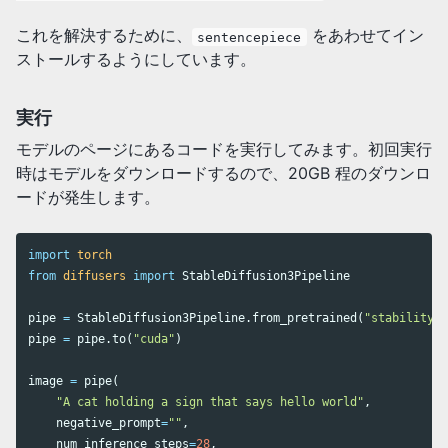
これを解決するために、
をあわせてイン
sentencepiece
ストールするようにしています。
実行
モデルのページにあるコードを実行してみます。初回実行
時はモデルをダウンロードするので、20GB 程のダウンロ
ードが発生します。
import
torch
from
diffusers
import
StableDiffusion3Pipeline
pipe
=
StableDiffusion3Pipeline
.
from_pretrained
(
"stabilityai
pipe
=
pipe
.
to
(
"cuda"
)
image
=
pipe
(
"A cat holding a sign that says hello world"
,
negative_prompt
=
""
,
num_inference_steps
=
28
,