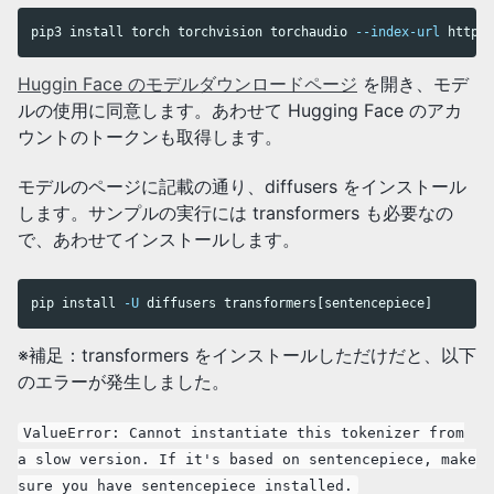
pip3 
install 
torch torchvision torchaudio 
--index-url
 https:
Huggin Face のモデルダウンロードページ
を開き、モデ
ルの使用に同意します。あわせて Hugging Face のアカ
ウントのトークンも取得します。
モデルのページに記載の通り、diffusers をインストール
します。サンプルの実行には transformers も必要なの
で、あわせてインストールします。
pip 
install
-U
 diffusers transformers[sentencepiece]
※補足：transformers をインストールしただけだと、以下
のエラーが発生しました。
ValueError: Cannot instantiate this tokenizer from
a slow version. If it's based on sentencepiece, make
sure you have sentencepiece installed.