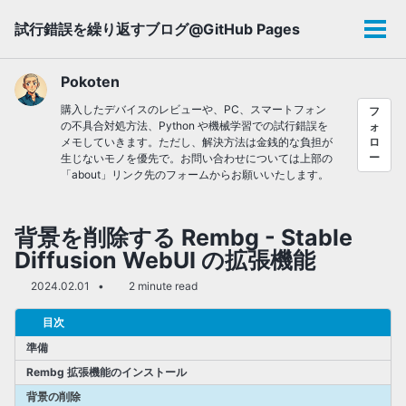
Skip
Skip
Skip
試行錯誤を繰り返すブログ@GitHub Pages
to
to
to
メ
primary
content
footer
ニ
navigation
ュ
Pokoten
ー
購入したデバイスのレビューや、PC、スマートフォン
フ
の不具合対処方法、Python や機械学習での試行錯誤を
ォ
メモしていきます。ただし、解決方法は金銭的な負担が
ロ
ー
生じないモノを優先で。お問い合わせについては上部の
「about」リンク先のフォームからお願いいたします。
背景を削除する Rembg - Stable
Diffusion WebUI の拡張機能
2024.02.01
2 minute read
目次
準備
Rembg 拡張機能のインストール
背景の削除