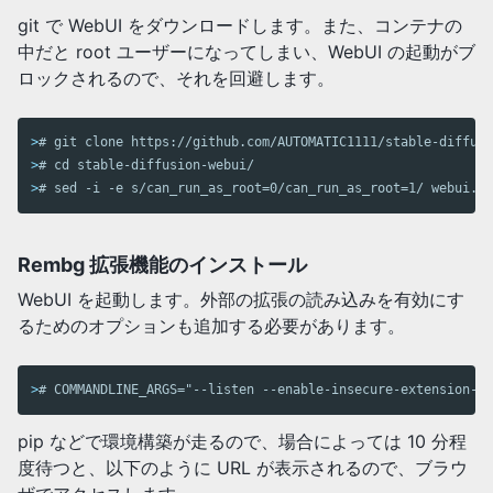
git で WebUI をダウンロードします。また、コンテナの
中だと root ユーザーになってしまい、WebUI の起動がブ
ロックされるので、それを回避します。
>
# git clone https://github.com/AUTOMATIC1111/stable-diffusi
>
# cd stable-diffusion-webui/
>
# sed -i -e s/can_run_as_root=0/can_run_as_root=1/ webui.sh
Rembg 拡張機能のインストール
WebUI を起動します。外部の拡張の読み込みを有効にす
るためのオプションも追加する必要があります。
>
# COMMANDLINE_ARGS="--listen --enable-insecure-extension-ac
pip などで環境構築が走るので、場合によっては 10 分程
度待つと、以下のように URL が表示されるので、ブラウ