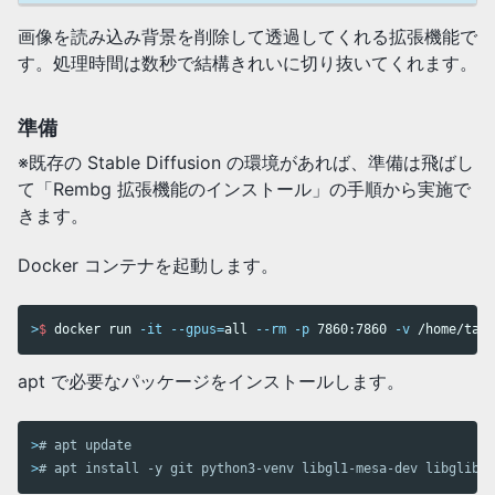
画像を読み込み背景を削除して透過してくれる拡張機能で
す。処理時間は数秒で結構きれいに切り抜いてくれます。
準備
※既存の Stable Diffusion の環境があれば、準備は飛ばし
て「Rembg 拡張機能のインストール」の手順から実施で
きます。
Docker コンテナを起動します。
>
$ 
docker run 
-it
--gpus
=
all 
--rm
-p
 7860:7860 
-v
 /home/tada
apt で必要なパッケージをインストールします。
>
# apt update
>
# apt install -y git python3-venv libgl1-mesa-dev libglib2.